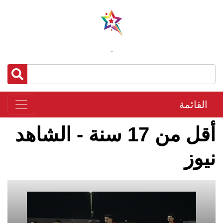
-
القائمة
أقل من 17 سنة - الشاهد
نيوز