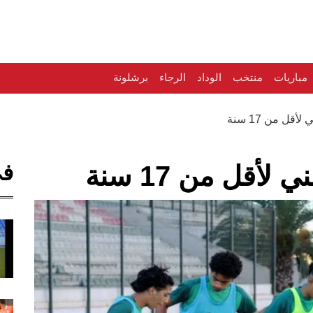
مباريات
منتخب
الوداد
الرجاء
برشلونة
قل من 17 سنة
في
أقل من 17 سنة