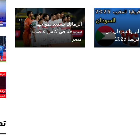
الزمالك يستعد لمواجهة
زائر والسودان في
سموحة في كأس عاصمة
يا 2025
مصر
تص