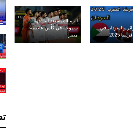
الزمالك يستعد لمواجهة
زائر والسودان في
سموحة في كأس عاصمة
يا 2025
مصر
تص