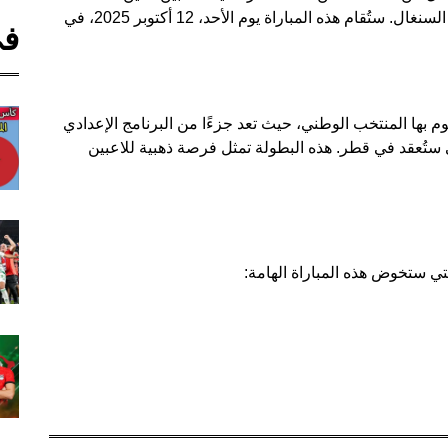
سيشاركون في المباراة الودية المرتقبة أمام منتخب السنغال. ستُقام هذه المباراة يوم الأحد، 12 أكتوبر 2025، في
في
وم بها المنتخب الوطني، حيث تعد جزءًا من البرنامج الإعدادي
ات كأس العالم لأقل من 17 سنة، التي ستُعقد في قطر. هذه البطولة تمثل فرصة ذهبية للاعبين
ي ستخوض هذه المباراة الهامة: