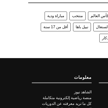
أس العالم
منتخب
مباراة ودية
لسنغال
نبيل باها
أقل من 17 سنة
كار
معلومات
الشاهد نيوز
منصة رياضية إلكترونية متكاملة
كل ما تريد معرفته عن الدوريات