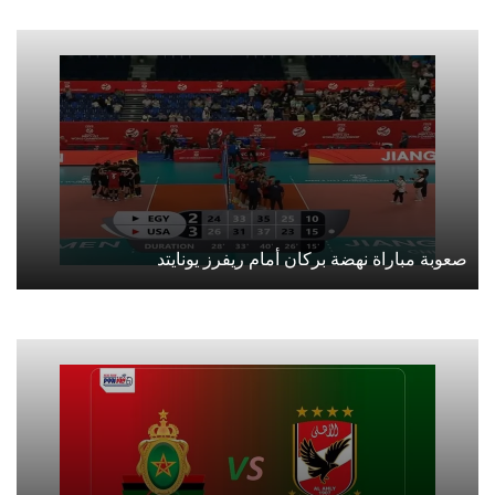
صعوبة مباراة نهضة بركان أمام ريفرز يونايتد