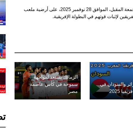
سيواجه الأهلي المصري فريق الجيش الملكي يوم الجمعة المقبل، الموافق 28 نوفمبر 2025، على أرضية ملعب
ريقين لإثبات قوتهم في البطولة الإفريقية.
الزمالك يستعد لمواجهة
زائر والسودان في
سموحة في كأس عاصمة
يا 2025
مصر
تص