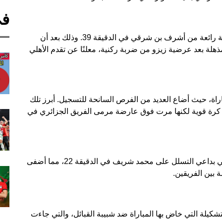
في
كان الهدف الثاني لشريف قد جاء بعد استلامه عرضية رائعة من أشرف بن شرقي في الدقيقة 39. وذلك بعد أن
لهدف الأول في الدقيقة 36 برأسية مذهلة بعد عرضية زيزو من ضربة ركنية، معلنًا عن تقدم الأهلي
راة، حيث أضاع العديد من الفرص السانحة للتسجيل. أبرز تلك
 كرة قوية لكنها مرت فوق عارضة مرمى الفريق الجزائري في
وفي لحظة مثيرة للجدل، ألغى الحكم هدفًا آخر للأهلي بداعي التسلل على محمد شريف في الدقيقة 22، مما أضفى
 بين الفريقين.
تشكيلة التي خاض بها المباراة ضد شبيبة القبائل، والتي جاءت