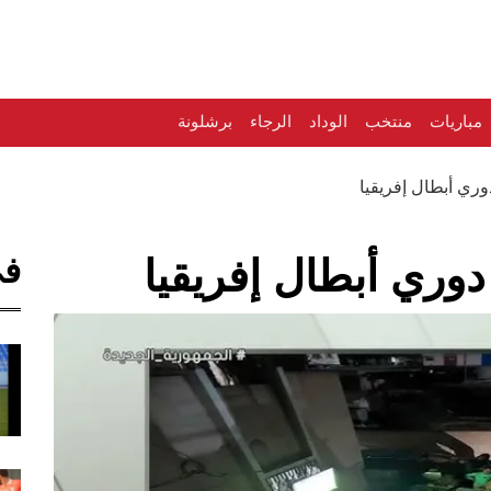
مباريات
منتخب
الوداد
الرجاء
برشلونة
وري أبطال إفريقيا
في
دوري أبطال إفريقيا