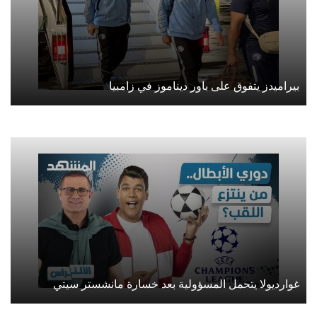
بيراميدز يتفوق على باور ديناموز في زامبيا
غوارديولا يتحمل المسؤولية بعد خسارة مانشستر سيتي