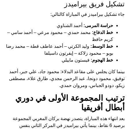
تشكيل فريق بيراميدز
جاء تشكيل بيراميدز في المباراة كالتالي:
حراسة المرمى:
أحمد الشناوي
خط الدفاع:
محمد حمدي – محمود مرعي – أحمد سامي –
كريم حافظ
خط الوسط:
وليد الكرتي – أحمد عاطف قطة – محمد رضا
بوبو – محمود زلاكة – إيفرتون داسيلفا
خط الهجوم:
فيستون ماييلي
بينما كان يجلس على مقاعد البدلاء: محمود جاد، علي جبر، أحمد
توفيق، محمود دونجا، عبد الرحمن مجدي، طارق علاء، مصطفى
زيكو، دودو الجباس، ومروان حمدي.
ترتيب المجموعة الأولى في دوري
أبطال أفريقيا
بعد انتهاء هذه المباراة، يتصدر نهضة بركان المغربي المجموعة
برصيد 6 نقاط، بينما يأتي بيراميدز في المركز الثاني بنفس