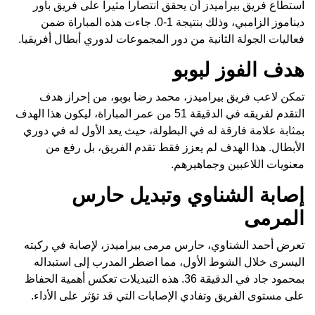
استطاع فريق بيراميدز أن يحقق انتصاراً مثيراً على فريق باور
ديناموز الزامبي، وذلك بنتيجة 1-0. جاءت هذه المباراة ضمن
فعاليات الجولة الثانية من دور المجموعات لدوري أبطال أفريقيا.
هدف الفوز لبوبو
تمكن لاعب فريق بيراميدز، محمد رضا بوبو، من إحراز هدف
التقدم لفريقه في الدقيقة 51 من عمر المباراة، ليكون هذا الهدف
بمثابة علامة فارقة له في البطولة، حيث يعد الأول له في دوري
الأبطال. هذا الهدف لم يعزز فقط تقدم الفريق، بل رفع من
معنويات اللاعبين وجماهيرهم.
إصابة الشناوي وتبديل حارس
المرمى
تعرض أحمد الشناوي، حارس مرمى بيراميدز، لإصابة في ركبته
اليسرى خلال الشوط الأول، مما اضطر المدرب إلى استبداله
بمحمود جاد في الدقيقة 36. هذه التبديلات تعكس أهمية الحفاظ
على مستوى الفريق وتفادي الإصابات التي قد تؤثر على الأداء.