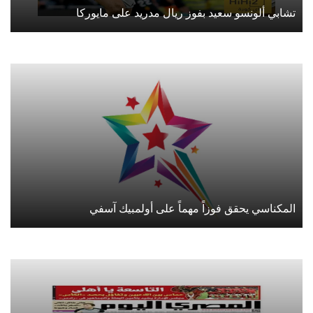
تشابي ألونسو سعيد بفوز ريال مدريد على مايوركا
المكناسي يحقق فوزاً مهماً على أولمبيك آسفي