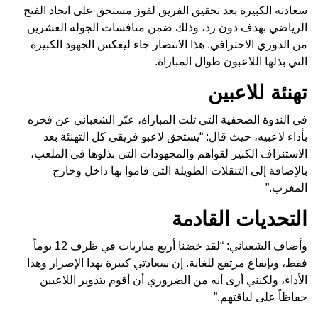
سعادته الكبيرة بعد تحقيق الفريق لفوز مستحق على اتحاد الفتح
الرياضي بهدف دون رد، وذلك ضمن منافسات الجولة العشرين
من الدوري الاحترافي. هذا الانتصار جاء ليعكس الجهود الكبيرة
التي بذلها اللاعبون طوال المباراة.
تهنئة للاعبين
في الندوة الصحفية التي تلت المباراة، عبّر الشعباني عن فخره
بأداء لاعبيه، حيث قال: “يستحق لاعبو فريقي كل التهنئة بعد
الاستنزاف الكبير لقواهم والمجهودات التي بذلوها في الملعب،
بالإضافة إلى التنقلات الطويلة التي قاموا بها داخل وخارج
المغرب.”
التحديات القادمة
وأضاف الشعباني: “لقد خضنا أربع مباريات في ظرف 12 يوماً
فقط، وبإيقاع مرتفع للغاية. إن سعادتي كبيرة بهذا الإصرار وهذا
الأداء، ولكنني أرى أنه من الضروري أن أقوم بتدوير اللاعبين
حفاظاً على لياقتهم.”