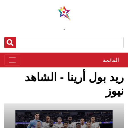
-
القائمة
ريد بول أرينا - الشاهد
نيوز