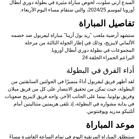
المبدع آرني سلوت، لخوض مباراة مثيرة في بطولة دوري أبطال
أوروبا لموسم 2024/25، والتي ستقام مساء اليوم الأربعاء.
تفاصيل المباراة
ستشهد أرضية ملعب "ريد بول أرينا" مباراة ليفربول ضد خصمه
الألماني لايبزيج، وذلك في إطار الجولة الثالثة من مرحلة
المجموعات في بطولة دوري أبطال أوروبا.
البراعم الحمراء الحلقة 24
أداء الفرق في البطولة
لقد أظهر فريق ليفربول أداءً متميزًا في الجولتين السابقتين من
البطولة، حيث تمكن من تحقيق الانتصار على كل من فريق ميلان
وفريق بولونيا. بينما على الجانب الآخر، واجه فريق لايبزيج صعوبات
في بداية مشواره في البطولة، إذ تلقى هزيمتين متتاليتين أمام
أتلتيكو مدريد ويوفنتوس.
موعد المباراة
ستنطلق المباراة المرتقبة اليوم في تمام الساعة العاشرة مساءً