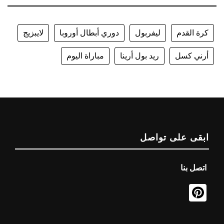
كرة القدم
ليفربول
دوري أبطال أوروبا
لايبزيج
أرني كسل
ريد بول أرينا
مباراة اليوم
ابقى على تواصل
اتصل بنا