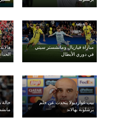
مباراة فياريال ومانشستر سيتي
هالاند
في دوري الأبطال
الحذاء
بيب غوارديولا يتحدث عن حلم
حالة ه
برشلونة بهالاند
مانشس