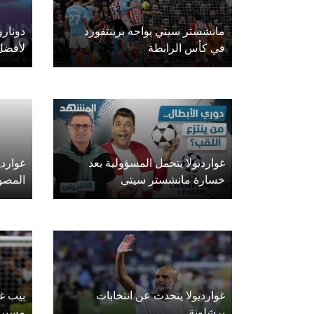
مانشستر سيتي يواجه برينتفورد
في كأس الرابطة
لأفضل
غوارديولا يتحمل المسؤولية بعد
غواردي
خسارة مانشستر سيتي
المصو
غوارديولا يتحدث عن انتخابات
بيب غ
برشلونة
مسيرت