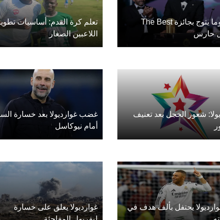
دوناروما يتوج بجائزة The Best
تعلم كرة القدم: أساسيات تطوير
 حارس
اللاعبين الصغار
ولا: شعور الخجل بعد تعنيف
غضب غوارديولا بعد خسارة السي
ر
أمام نيوكاسل
وارديولا يحتفل بألف هدف في
غوارديولا يعلق على خسارة
ه
ليفربول المفاجئة