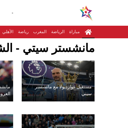
-
مباراة
الرياضة
المغرب
رياضة
الأهلي
مانشستر سيتي - الشا
مستقبل غوارديولا مع مانشستر
مانشس
سيتي
العرو