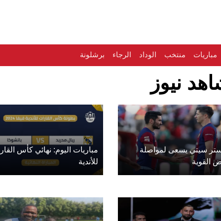
مباريات
منتخب
الوداد
الرجاء
برشلونة
هد نيوز
تر سيتي يسعى لمواصلة
مباريات اليوم: نهائي كأس القار
ض القوية
للأندية