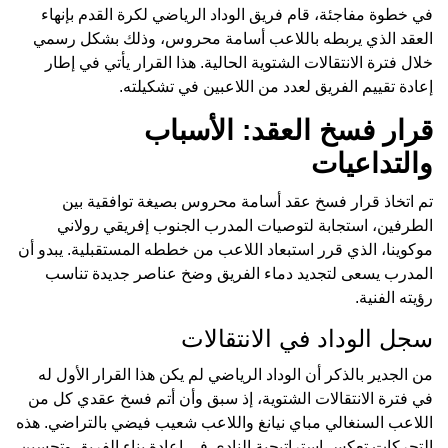
في خطوة مفاجئة، قام فريق الوداد الرياضي لكرة القدم بإنهاء
العقد الذي يربطه باللاعب أسامة محروس، وذلك بشكل رسمي
خلال فترة الانتقالات الشتوية الحالية. هذا القرار يأتي في إطار
إعادة تقييم الفريق لعدد من اللاعبين في تشكيلته.
قرار فسخ العقد: الأسباب
والتداعيات
تم اتخاذ قرار فسخ عقد أسامة محروس بصيغة توافقية بين
الطرفين، استجابة لتوصيات المدرب الجنوب إفريقي رولاني
موكوينا، الذي قرر استبعاد اللاعب من خططه المستقبلية. يبدو أن
المدرب يسعى لتجديد دماء الفريق وضخ عناصر جديدة تناسب
رؤيته الفنية.
سجل الوداد في الانتقالات
من الجدير بالذكر أن الوداد الرياضي لم يكن هذا القرار الأول له
في فترة الانتقالات الشتوية، إذ سبق وأن أتم فسخ عقدي كل من
اللاعب السنغالي مباي نيانغ واللاعب شعيب فيضي بالتراضي. هذه
التحركات تعكس استراتيجية النادي في إعادة بناء الفريق وتحسين