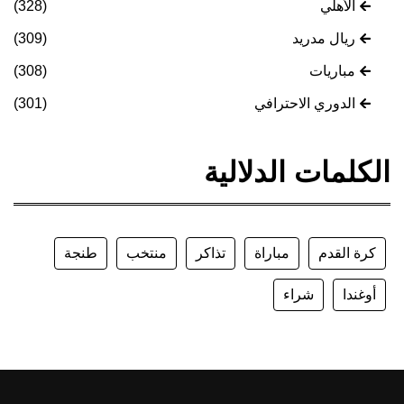
الأهلي
(328)
ريال مدريد
(309)
مباريات
(308)
الدوري الاحترافي
(301)
الكلمات الدلالية
كرة القدم
مباراة
تذاكر
منتخب
طنجة
أوغندا
شراء