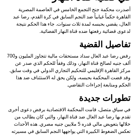
أصدرت محكمة جنح التجمع الخامس في العاصمة المصرية
القاهرة حكماً غيابياً ضد النجم السابق في كرة القدم، رضا عبد
العال، يقضي بحبسه لمدة ثلاث سنوات. جاء هذا الحكم نتيجة
لدعوى قضائية رفعتها ضده قناة النهار الفضائية.
تفاصيل القضية
رفض رضا عبد العال سداد مستحقات مالية تتجاوز المليون و700
ألف جنيه لصالح قناة النهار، وذلك وفقاً للحكم الذي صدر عن
مركز القاهرة الإقليمي للتحكيم التجاري الدولي في وقت سابق.
وقد قضت المحكمة بحبسه، ولكن يحق له الاستئناف ضد هذا
الحكم ومتابعة إجراءات التقاضي.
تطورات جديدة
في سياق متصل، قامت المحكمة الاقتصادية برفض دعوى أخرى
تقدم بها رضا عبد العال ضد قناة النهار، والتي كان يطالب من
خلالها بتعويض مالي قدره 5 ملايين جنيه مصري. هذه الأحداث
تعكس الضغوط الكبيرة التي يواجهها النجم السابق في مسيرته