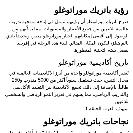
رؤية باتريك موراتوغلو
صرح باتريك موراتوغلو أن رؤيتهم تتمثل في إتاحة منهجية تدريب
عالمية للاعبين من جميع الأعمار والمستويات، مما يمكّنهم من
الوصول إلى أقصى إمكاناتهم. اختار موراتوغلو مصر، وتحديداً نادي
بالم هيلز، ليكون المكان المثالي لبدء هذه الرحلة في إفريقيا
بفضل بنيته التحتية المتطورة.
تاريخ أكاديمية موراتوغلو
تُعتبر أكاديمية موراتوغلو واحدة من أبرز الأكاديميات العالمية في
مجال التنس، حيث تستقبل سنوياً أكثر من 5000 متدرب و250
طالباً. بالإضافة إلى ذلك، تجمع الأكاديمية بين التعليم الأكاديمي
والتدريب الرياضي، مما يسهم في تعزيز النمو الرياضي والشخصي
للاعبين.
سيوف العرب الحلقة 11
نجاحات باتريك موراتوغلو
يُعرف باتريك موراتوغلو بلقب "مدرب الأبطال" نظراً لإشرافه على