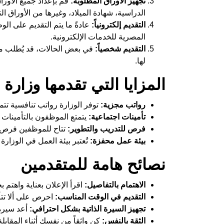
تجهيز الأوراق المطلوبة:
قم بإعداد جميع الأور
الدراسية، شهادة الميلاد، وغيرها من الأوراق الت
التقديم إلكترونياً:
عادةً ما يتم التقديم على الو
المصرية للخدمات الإلكترونية.
التقديم شخصياً:
في بعض الحالات، قد يُطلب منك
لها.
المزايا التي تقدمها وزار
رواتب مجزية:
توفر الوزارة رواتب تنافسية تت
تأمينات اجتماعية:
يتمتع الموظفون بالتأمينات 
فرص للتدريب والتطوير:
تتاح للموظفين فرص لل
بيئة عمل محفزة:
تُعتبر بيئة العمل في الوزارة
نصائح هامة للمتقدمين
الاهتمام بالتفاصيل:
اقرأ الإعلان بعناية واهتم 
التقديم في الوقت المناسب:
احرص على ألا تتأخ
تجهيز السيرة الذاتية بشكل احترافي:
أعد سيرة 
الثقة بالنفس:
كن واثقاً من نفسك أثناء المقابل