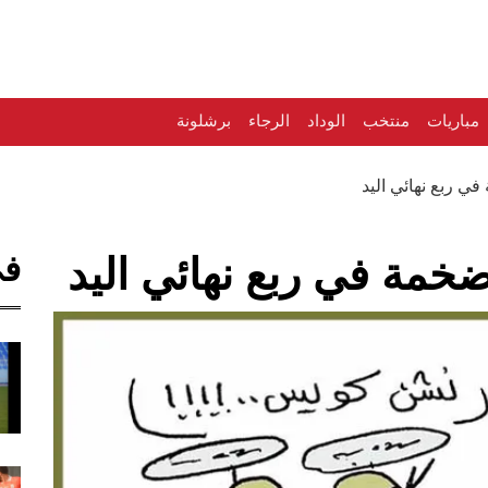
مباريات
منتخب
الوداد
الرجاء
برشلونة
 ربع نهائي اليد
في
مة في ربع نهائي اليد