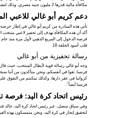
مكافأة مالية قدرها 2 مليون جنيه مصري، وذلك لتشجيعهم على تحقيق حلم الوصول إلى المربع الذهبي.
دعم كريم أبو غالي للاعبي ال
تأتي هذه المبادرة من كريم أبو غالي في إطار حرصه 
أكد أن هذه المكافأة تهدف إلى تحفيز لاعبي منتخب ال
فرصة الدخول إلى المربع الذهبي لأول مرة منذ عام 2000 واعتلاء منصة التتويج.
قلب أسود الحلقة 18
رسالة تحفيزية من أبو غالي
وجه أبو غالي رسالة قوية لأبطال المنتخب، حيث قال
فرنسا. ثقوا في أنفسكم، ونحن متأكدون من أننا سنح
كرواتيا في عقر دارها، وكذلك تمكنتم من التفوق على 
فرنسا أيضاً".
رئيس اتحاد كرة اليد: فرصة تا
وفي سياق متصل، عبر رئيس اتحاد كرة اليد، خالد فتح
لتحقيق إنجاز في كرة اليد، ونحن متمسكون بهذه ال