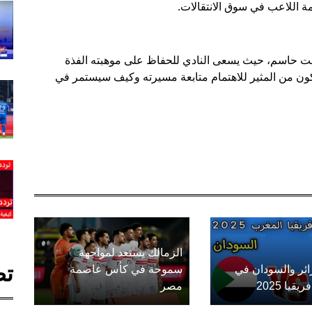
ة اللاعب في سوق الانتقالات.
وقت حاسم، حيث يسعى النادي للحفاظ على موهبته الفذة
ن من المثير للاهتمام متابعة مسيرته وكيف سيستمر في
الزمالك يستعد لمواجهة
تص
زائر والسودان في
سموحة في كأس عاصمة
يا 2025
مصر