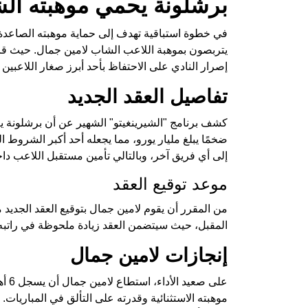
برشلونة يحمي موهبته الش
في خطوة استباقية تهدف إلى حماية موهبته الصاعدة،
يتربصون بموهبة اللاعب الشاب لامين جمال. حيث قر
إصرار النادي على الاحتفاظ بأحد أبرز صغار اللاعبين 
تفاصيل العقد الجديد
كشف برنامج "الشيرينغيتو" الشهير عن أن برشلونة يع
ضخمًا يبلغ مليار يورو، مما يجعله أحد أكبر الشروط ا
إلى أي فريق آخر، وبالتالي تأمين مستقبل اللاعب داخ
موعد توقيع العقد
من المقرر أن يقوم لامين جمال بتوقيع العقد الجديد
المقبل، حيث سيتضمن العقد زيادة ملحوظة في راتبه ا
إنجازات لامين جمال
موهبته الاستثنائية وقدرته على التألق في المباريات.