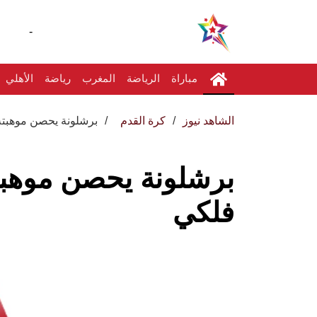
-
مباراة
الرياضة
المغرب
رياضة
الأهلي
الشاهد نيوز
كرة القدم
برشلونة يحصن موهبته
برشلونة يحصن موهبت
فلكي