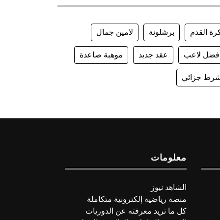
رة القدم
برشلونة
لامين جمال
فضل لاعب
عقد جديد
موهبة صاعدة
رط جزائي
معلومات
الشاهد نيوز
منصة رياضية إلكترونية متكاملة
كل ما تريد معرفته عن الدوريات