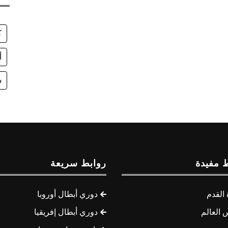
ك
أ
ش
 مفيدة
روابط سريعة
القدم
دوري أبطال أوروبا
 العالم
دوري أبطال إفريقيا