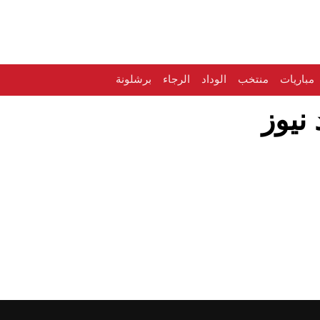
مباريات
منتخب
الوداد
الرجاء
برشلونة
نيوز