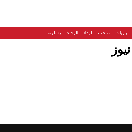
مباريات
منتخب
الوداد
الرجاء
برشلونة
يوز