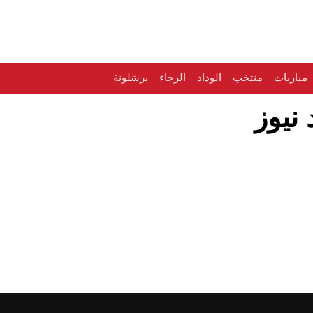
مباريات
منتخب
الوداد
الرجاء
برشلونة
 نيوز