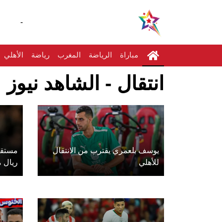
-
مباراة
الرياضة
المغرب
رياضة
الأهلي
انتقال - الشاهد نيوز
يوسف بلعمري يقترب من الانتقال
مستقب
للأهلي
ريال م