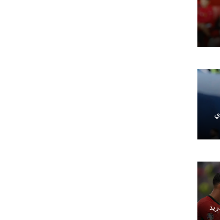
ي
ريد