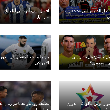
 بلال الخنوس إلى شتوتغارت
انتقال نايف أكرد إلى أولمبيك
ني
مارسيليا
ل ميسي: هل ينتقل إلى
بنزيما يخطط للانتقال إلى الدور
ي السعودي؟
الأمريكي
و راموس يتألق في الدوري
نصيحة رونالدو لجماهير ريال مد
يكي
حول مبابي