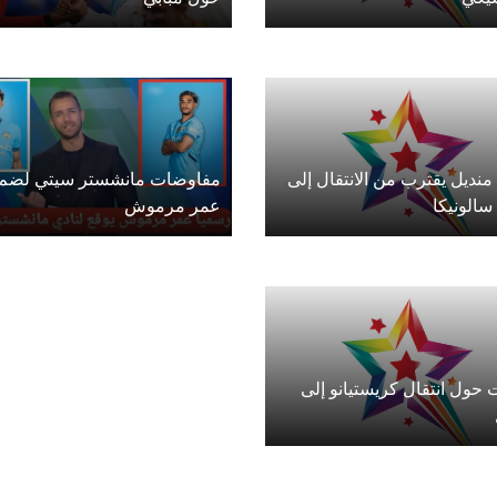
نديل يقترب من الانتقال إلى
مفاوضات مانشستر سيتي لضم
سالونيكا
عمر مرموش
 حول انتقال كريستيانو إلى