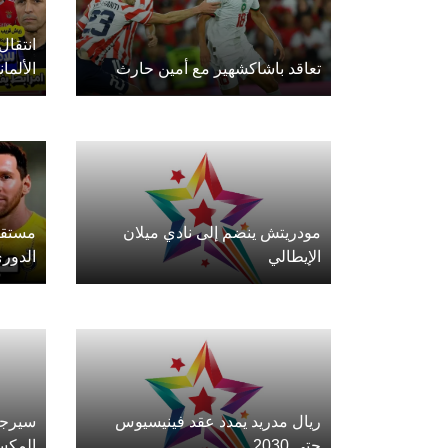
انتقال
تعاقد باشاكشهير مع أمين حارث
الألما
مودريتش ينضم إلى نادي ميلان
مستقب
الإيطالي
الدور
ريال مدريد يمدد عقد فينيسيوس
سيرجي
حتى 2030
المكس