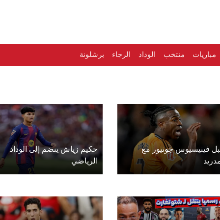
مباريات
منتخب
الوداد
الرجاء
برشلونة
ل فينيسيوس جونيور مع
حكيم زياش ينضم إلى الوداد
دريد
الرياضي