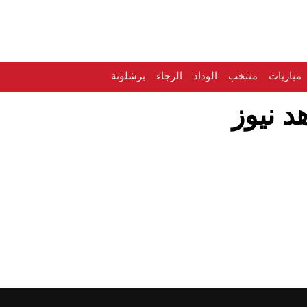
مباريات
منتخب
الوداد
الرجاء
برشلونة
د نيوز