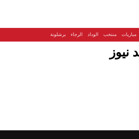
مباريات
منتخب
الوداد
الرجاء
برشلونة
 نيوز