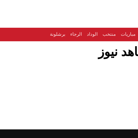
مباريات
منتخب
الوداد
الرجاء
برشلونة
هد نيوز