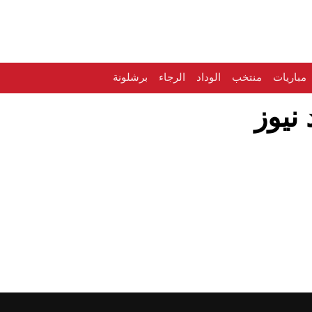
مباريات
منتخب
الوداد
الرجاء
برشلونة
نيوز