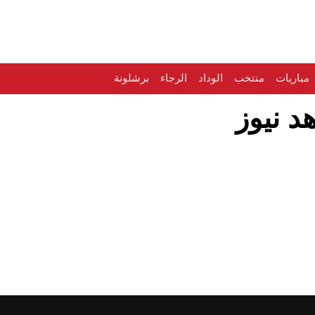
مباريات
منتخب
الوداد
الرجاء
برشلونة
د نيوز