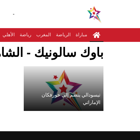
-
مباراة
الرياضة
المغرب
رياضة
الأهلي
باوك سالونيك - الشاه
تيسودالي ينضم إلى خورفكان
الإماراتي