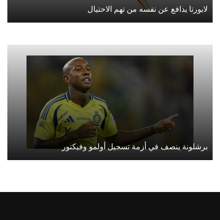
لابورتا يدافع عن نفسه من تهم الاحتيال
برشلونة ينصف في أزمة تسجيل أولمو وفيكتور