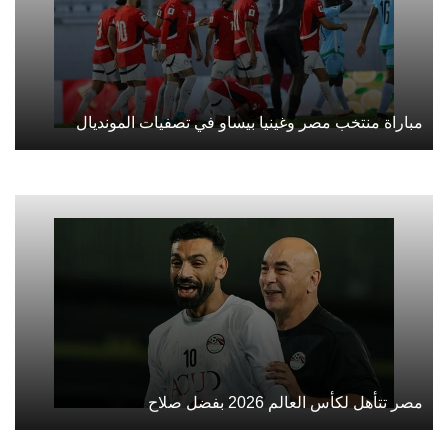
مباراة منتخب مصر وغينيا بيساو في تصفيات المونديال
مصر تتأهل لكأس العالم 2026 بفضل صلاح