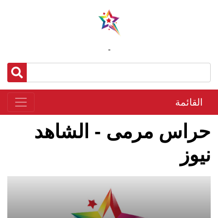
-
القائمة
حراس مرمى - الشاهد
نيوز