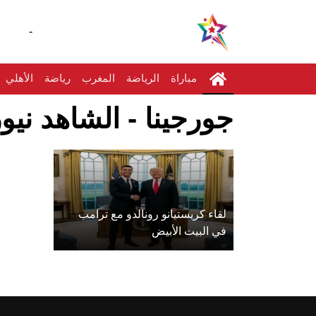
-
مباراة
الرياضة
المغرب
رياضة
الأهلي
جورجينا - الشاهد نيو
لقاء كريستيانو رونالدو مع ترامب
في البيت الأبيض