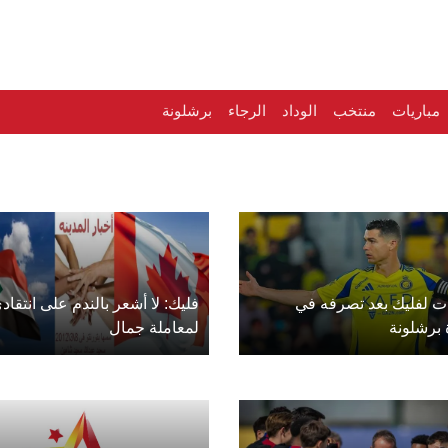
مباريات
منتخب
الوداد
الرجاء
برشلونة
ات لفليك بعد تصرفه في
فليك: لا أشعر بالندم على انتقاد
 برشلونة
لمعاملة جمال