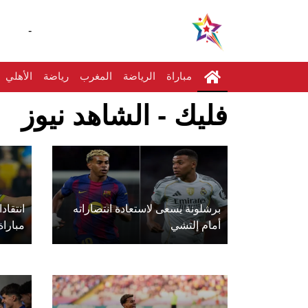
-
مباراة
الرياضة
المغرب
رياضة
الأهلي
فليك - الشاهد نيوز
برشلونة يسعى لاستعادة انتصاراته
انتقاد
أمام إلتشي
مباراة