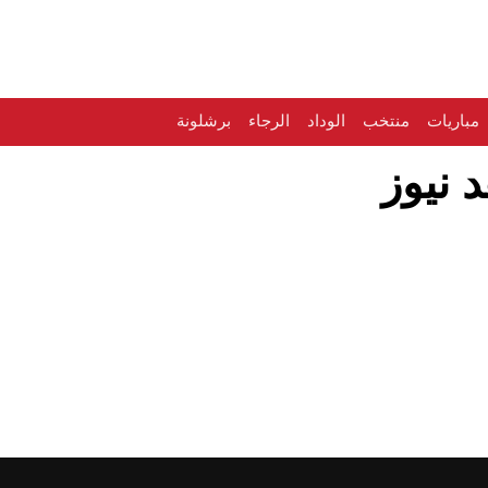
مباريات
منتخب
الوداد
الرجاء
برشلونة
د نيوز