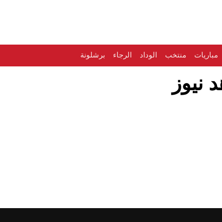
مباريات
منتخب
الوداد
الرجاء
برشلونة
 نيوز