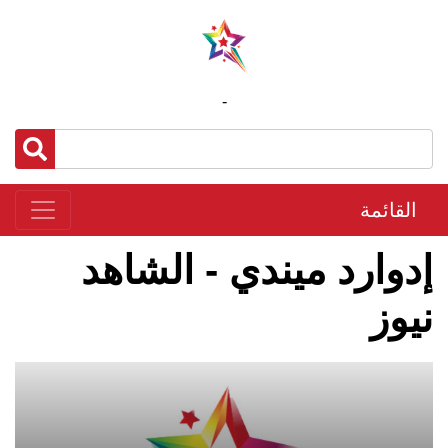
-
القائمة
إدوارد ميندي - الشاهد
نيوز