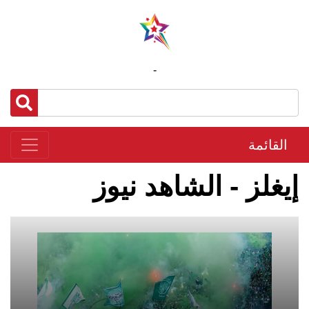
-
القائمة
إيغلز - الشاهد نيوز