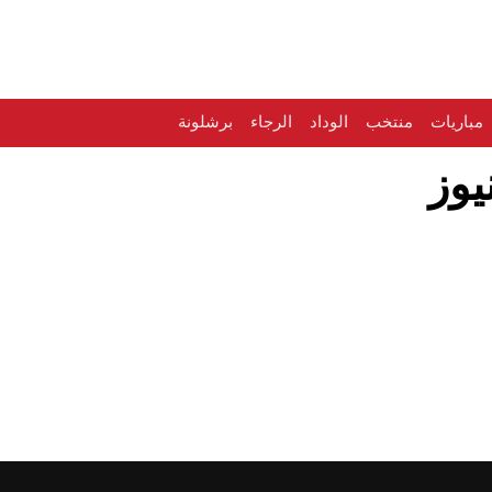
مباريات
منتخب
الوداد
الرجاء
برشلونة
يوز