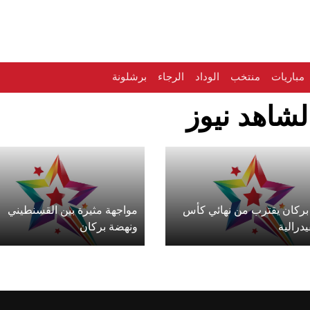
مباريات
منتخب
الوداد
الرجاء
برشلونة
لشاهد نيوز
بركان يقترب من نهائي كأس
مواجهة مثيرة بين القسنطيني
يدرالية
ونهضة بركان