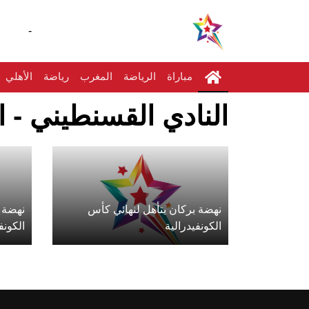
-
مباراة
الرياضة
المغرب
رياضة
الأهلي
النادي القسنطيني - ا
نهضة بركان يتأهل لنهائي كأس
نهضة 
الكونفيدرالية
الكونف