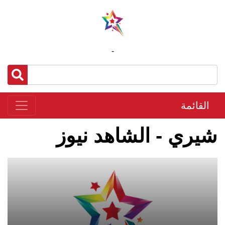
-
القائمة
شيري - الشاهد نيوز