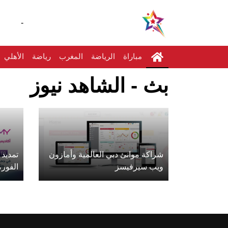
-
مباراة
الرياضة
المغرب
رياضة
الأهلي
بث - الشاهد نيوز
شراكة موانئ دبي العالمية وأمازون
ويب سيرفيسز
الفورمولا 1