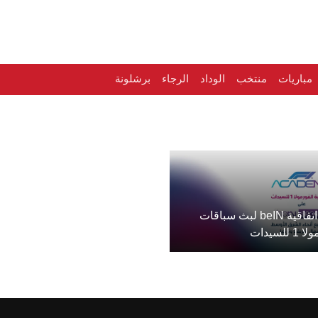
مباريات
منتخب
الوداد
الرجاء
برشلونة
تمديد اتفاقية beIN لبث سباقات
 للسيدات