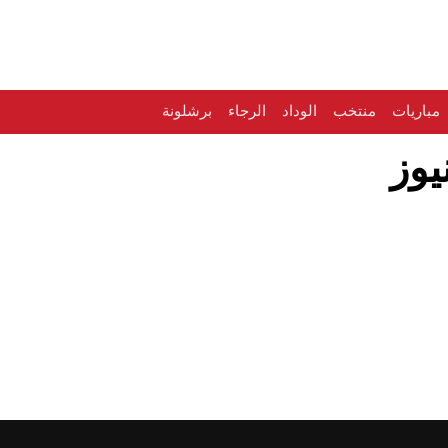
مباريات
منتخب
الوداد
الرجاء
برشلونة
يوز