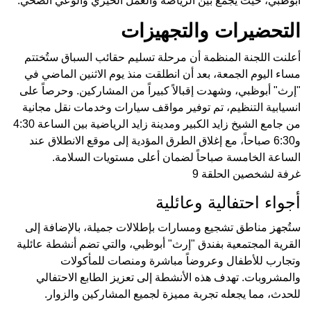
أبوظبي، حيث يجمع بين الرياضة والعمل الخيري والوعي الصحي.
التحضيرات والتجهيزات
أعلنت اللجنة المنظمة أن مرحلة تسليم حقائب السباق ستُختتم
مساء اليوم الجمعة، بعد أن انطلقت منذ يوم الاثنين الماضي في
"إرث" أبوظبي، وشهدت إقبالاً كبيراً من المشاركين. وحرصاً على
انسيابية التنظيم، تم توفير مواقف سيارات وخدمات نقل مجانية
من جامع الشيخ زايد الكبير ومدينة زايد الرياضية بين الساعة 4:30
و6:30 صباحاً، مع إغلاق الطرق المؤدية إلى موقع الانطلاق عند
الساعة الخامسة صباحاً لضمان أعلى مستويات السلامة.
غرفة لشخصين الحلقة 9
أجواء احتفالية وعائلية
ستُجهز مناطق تشجيع ومسارات بإطلالات جميلة، بالإضافة إلى
القرية المجتمعية بفندق "إرث" أبوظبي، والتي تضم أنشطة عائلية
وتجارب للأطفال وعروضاً مباشرة ومنصات للمأكولات
والمشروبات. تهدف هذه الأنشطة إلى تعزيز الطابع الاحتفالي
للحدث، مما يجعله تجربة مميزة لجميع المشاركين والزوار.