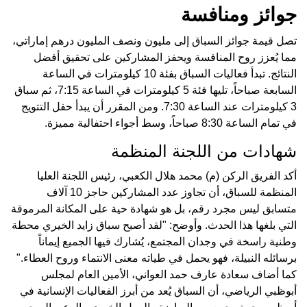
جوائز ومنافسة
تصل قيمة جوائز السباق إلى مليون ونصف المليون درهم إماراتي،
مما يُعزز روح المنافسة ويحفز المشاركين على تحقيق أفضل
النتائج. تبدأ فعاليات السباق بفئة 10 كيلومترات في الساعة
السابعة صباحاً، تليها فئة 5 كيلومترات في الساعة 7:15، ثم سباق
3 كيلومترات عند الساعة 7:30. ومن المقرر أن يبدأ حفل التتويج
في تمام الساعة 8:30 صباحاً، وسط أجواء احتفالية مميزة.
شهادات من اللجنة المنظمة
أكد الفريق الركن (م) محمد هلال الكعبي، رئيس اللجنة العليا
المنظمة للسباق، أن تجاوز عدد المشاركين حاجز 10 آلاف
متسابق ليس مجرد رقم، بل هو شهادة حية على المكانة المرموقة
التي بلغها هذا الحدث. وأوضح: "لقد أصبح سباق زايد الخيري محطة
وطنية راسخة في وجدان المجتمع، يُشارك فيها الجميع إيماناً
برسائله النبيلة، فهو يحمل في طياته معنى الانتماء وروح العطاء."
كما أضاف سعادة عارف حمد العواني، الأمين العام لمجلس
أبوظبي الرياضي، أن السباق يُعد من أبرز الفعاليات الإنسانية في