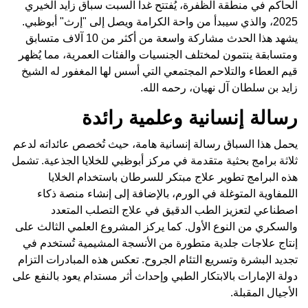
الحاكم في منطقة الظفرة، يُفتتح غداً السبت سباق زايد الخيري
2025، والذي سيبدأ من واحة الكرامة ويصل إلى "إرث" أبوظبي.
يشهد هذا الحدث مشاركة واسعة من أكثر من 10 آلاف متسابق
ومتسابقة ينتمون لمختلف الجنسيات والفئات العمرية، مما يُظهر
قيم العطاء والتلاحم المجتمعي التي أسس لها المغفور له الشيخ
زايد بن سلطان آل نهيان، رحمه الله.
رسالة إنسانية وعلمية رائدة
يحمل هذا السباق رسالة إنسانية هامة، حيث تُخصص عائداته لدعم
ثلاثة برامج بحثية متقدمة في مركز أبوظبي للخلايا الجذعية. تشمل
هذه البرامج تطوير علاج مبتكر للسرطان باستخدام الخلايا
اللمفاوية المتوغلة في الورم، بالإضافة إلى إنشاء منصة ذكاء
اصطناعي لتعزيز الطب الدقيق في علاج التصلب المتعدد
والسكري من النوع الأول. كما يركز المشروع العلمي الثالث على
إنتاج علاجات جلدية متطورة من الأنسجة المشيمية تُستخدم في
تجديد البشرة وتسريع التئام الجروح. تعكس هذه المبادرات التزام
دولة الإمارات بالابتكار الطبي وإحداث أثر مستدام يعود بالنفع على
الأجيال المقبلة.