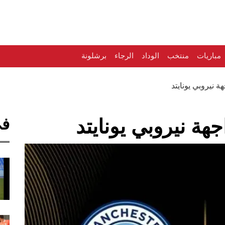
مباريات
منتخب
الوداد
الرجاء
برشلونة
ة نيروبي يونايتد
في
هة نيروبي يونايتد