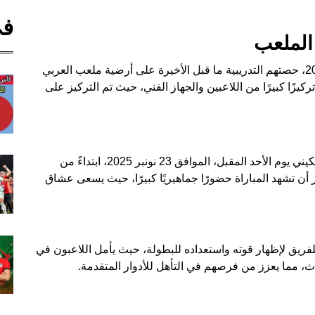
في
الملعب
أجرى لاعبو الوداد الرياضي، يوم الجمعة 21 نونبر 2025، حصتهم التدريبية ما قبل الأخيرة على أرضية ملعب العربي
كيزًا كبيرًا من اللاعبين والجهاز الفني، حيث تم التركيز على
ستقام مباراة الوداد الرياضي وضيفه نيروبي يونايتد الكيني يوم الأحد المقبل، الموافق 23 نونبر 2025، ابتداءً من
أن تشهد المباراة حضورًا جماهيريًا كبيرًا، حيث يسعى عشاق
للفريق لإظهار قوته واستعداده للبطولة، حيث يأمل اللاعبون في
ث، مما يعزز من فرصهم في التأهل للأدوار المتقدمة.