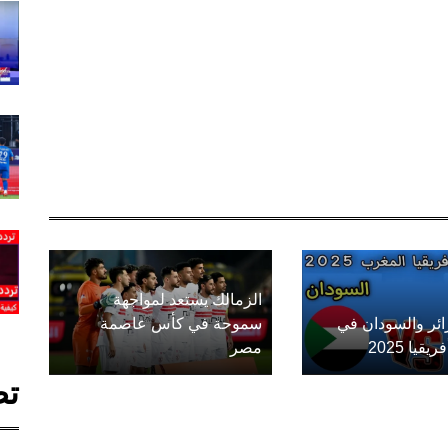
الزمالك يستعد لمواجهة
زائر والسودان في
سموحة في كأس عاصمة
يا 2025
مصر
تص