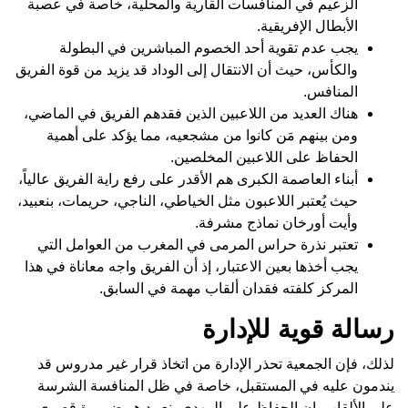
الزعيم في المنافسات القارية والمحلية، خاصة في عصبة
الأبطال الإفريقية.
يجب عدم تقوية أحد الخصوم المباشرين في البطولة
والكأس، حيث أن الانتقال إلى الوداد قد يزيد من قوة الفريق
المنافس.
هناك العديد من اللاعبين الذين فقدهم الفريق في الماضي،
ومن بينهم مَن كانوا من مشجعيه، مما يؤكد على أهمية
الحفاظ على اللاعبين المخلصين.
أبناء العاصمة الكبرى هم الأقدر على رفع راية الفريق عالياً،
حيث يُعتبر اللاعبون مثل الخياطي، الناجي، حريمات، بنعبيد،
وأيت أورخان نماذج مشرفة.
تعتبر نذرة حراس المرمى في المغرب من العوامل التي
يجب أخذها بعين الاعتبار، إذ أن الفريق واجه معاناة في هذا
المركز كلفته فقدان ألقاب مهمة في السابق.
رسالة قوية للإدارة
لذلك، فإن الجمعية تحذر الإدارة من اتخاذ قرار غير مدروس قد
يندمون عليه في المستقبل، خاصة في ظل المنافسة الشرسة
على الألقاب. إن الحفاظ على المهدي بنعبيد هو ضرورة قصوى