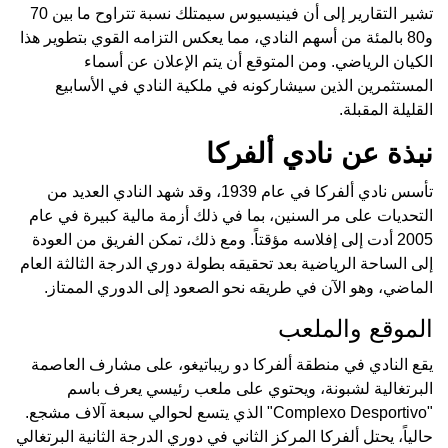
تشير التقارير إلى أن فينيسيوس سيمتلك نسبة تتراوح ما بين 70
و80 بالمئة من أسهم النادي، مما يعكس التزامه القوي بتطوير هذا
الكيان الرياضي. ومن المتوقع أن يتم الإعلان عن أسماء
المستثمرين الذين سيشاركونه في ملكية النادي في الأسابيع
القليلة المقبلة.
نبذة عن نادي ألفركا
تأسس نادي ألفركا في عام 1939، وقد شهد النادي العديد من
التحديات على مر السنين، بما في ذلك أزمة مالية كبيرة في عام
2005 أدت إلى إفلاسه مؤقتاً. ومع ذلك، تمكن الفريق من العودة
إلى الساحة الرياضية بعد تحقيقه بطولة دوري الدرجة الثالثة العام
الماضي، وهو الآن في طريقه نحو الصعود إلى الدوري الممتاز.
الموقع والملعب
يقع النادي في منطقة ألفركا دو ريباتيغو، على مشارف العاصمة
البرتغالية لشبونة، ويحتوي على ملعب رئيسي يعرف باسم
"Complexo Desportivo" الذي يتسع لحوالي سبعة آلاف مشجع.
حالياً، يحتل ألفركا المركز الثاني في دوري الدرجة الثانية البرتغالي