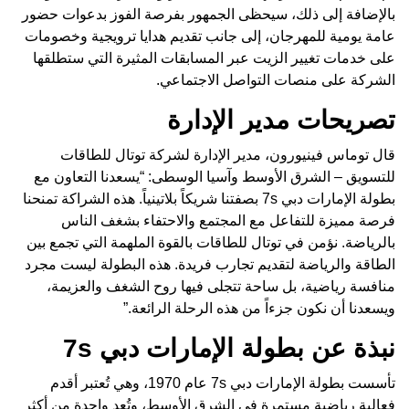
بالإضافة إلى ذلك، سيحظى الجمهور بفرصة الفوز بدعوات حضور
عامة يومية للمهرجان، إلى جانب تقديم هدايا ترويجية وخصومات
على خدمات تغيير الزيت عبر المسابقات المثيرة التي ستطلقها
الشركة على منصات التواصل الاجتماعي.
تصريحات مدير الإدارة
قال توماس فينيورون، مدير الإدارة لشركة توتال للطاقات
للتسويق – الشرق الأوسط وآسيا الوسطى: “يسعدنا التعاون مع
بطولة الإمارات دبي 7s بصفتنا شريكاً بلاتينياً. هذه الشراكة تمنحنا
فرصة مميزة للتفاعل مع المجتمع والاحتفاء بشغف الناس
بالرياضة. نؤمن في توتال للطاقات بالقوة الملهمة التي تجمع بين
الطاقة والرياضة لتقديم تجارب فريدة. هذه البطولة ليست مجرد
منافسة رياضية، بل ساحة تتجلى فيها روح الشغف والعزيمة،
ويسعدنا أن نكون جزءاً من هذه الرحلة الرائعة.”
نبذة عن بطولة الإمارات دبي 7s
تأسست بطولة الإمارات دبي 7s عام 1970، وهي تُعتبر أقدم
فعالية رياضية مستمرة في الشرق الأوسط، وتُعد واحدة من أكثر