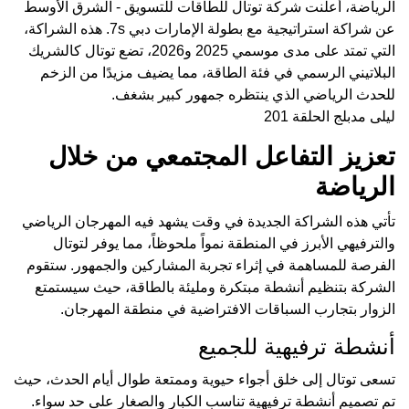
الرياضة، أعلنت شركة توتال للطاقات للتسويق - الشرق الأوسط
عن شراكة استراتيجية مع بطولة الإمارات دبي 7s. هذه الشراكة،
التي تمتد على مدى موسمي 2025 و2026، تضع توتال كالشريك
البلاتيني الرسمي في فئة الطاقة، مما يضيف مزيدًا من الزخم
للحدث الرياضي الذي ينتظره جمهور كبير بشغف.
ليلى مدبلج الحلقة 201
تعزيز التفاعل المجتمعي من خلال
الرياضة
تأتي هذه الشراكة الجديدة في وقت يشهد فيه المهرجان الرياضي
والترفيهي الأبرز في المنطقة نمواً ملحوظاً، مما يوفر لتوتال
الفرصة للمساهمة في إثراء تجربة المشاركين والجمهور. ستقوم
الشركة بتنظيم أنشطة مبتكرة ومليئة بالطاقة، حيث سيستمتع
الزوار بتجارب السباقات الافتراضية في منطقة المهرجان.
أنشطة ترفيهية للجميع
تسعى توتال إلى خلق أجواء حيوية وممتعة طوال أيام الحدث، حيث
تم تصميم أنشطة ترفيهية تناسب الكبار والصغار على حد سواء.