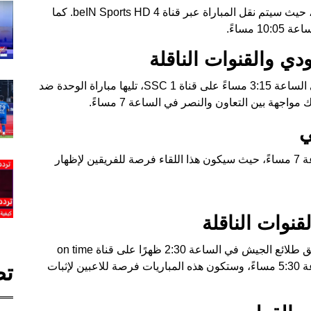
سيتواجه فريقا مونبلييه وموناكو في الساعة 8 مساءً، حيث سيتم نقل المباراة عبر قناة beIN Sports HD 4. كما
مساءً.
دي والقنوات الناقلة
في الدوري السعودي، سيلتقي الخليج مع العروبة في الساعة 3:15 مساءً على قناة SSC 1، تليها مباراة الوحدة ضد
ي
ستقام مباراة هاتاي سبور ضد جالاتا سراي في الساعة 7 مساءً، حيث سيكون هذا اللقاء فرصة للفريقين لإظهار
نوات الناقلة
في إطار كأس مصر، سيواجه سيراميكا كليوباترا فريق طلائع الجيش في الساعة 2:30 ظهرًا على قناة on time
sport. كما سيلتقي سموحة مع زد اف سي في الساعة 5:30 مساءً، وستكون هذه المباريات فرصة للاعبين لإثبات
تص