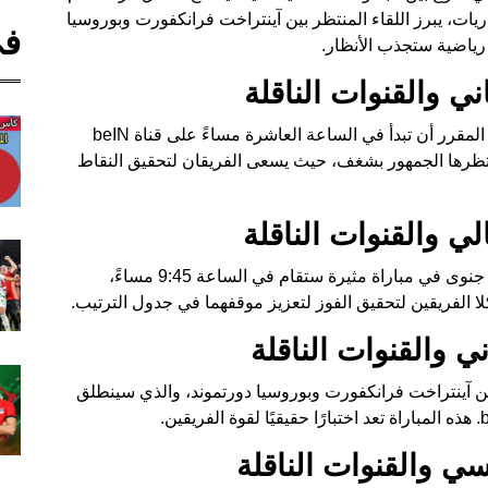
اريات، يبرز اللقاء المنتظر بين آينتراخت فرانكفورت وبوروسيا
في
 رياضية ستجذب الأنظار.
ي والقنوات الناقلة
تنطلق اليوم مباراة إسبانيول ضد بلد الوليد، حيث من المقرر أن تبدأ في الساعة العاشرة مساءً على قناة beIN
ات التي ينتظرها الجمهور بشغف، حيث يسعى الفريقان لتحقيق النقاط
لي والقنوات الناقلة
فيما يتعلق بالدوري الإيطالي، سيلتقي فريق روما مع جنوى في مباراة مثيرة ستقام في الساعة 9:45 مساءً،
ي والقنوات الناقلة
ين آينتراخت فرانكفورت وبوروسيا دورتموند، والذي سينطلق
ي والقنوات الناقلة