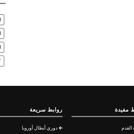
ا
ا
ا
ك
 مفيدة
روابط سريعة
القدم
دوري أبطال أوروبا