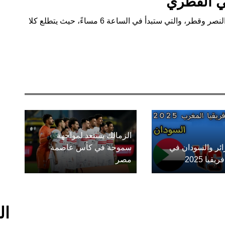
تي القطري
ستشهد الملاعب اليوم أيضًا مباراة كأس السوبر بين النصر وقطر، والتي ستبدأ في الساعة 6 مساءً، حيث يتطلع كلا
الزمالك يستعد لمواجهة
زائر والسودان في
سموحة في كأس عاصمة
يا 2025
مصر
ال