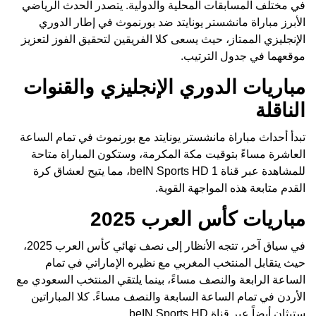
في مختلف المسابقات المحلية والدولية. يتصدر الحدث الرياضي
الأبرز مباراة مانشستر يونايتد ضد بورنموث في إطار الدوري
الإنجليزي الممتاز، حيث يسعى كلا الفريقين لتحقيق الفوز لتعزيز
موقعهما في جدول الترتيب.
مباريات الدوري الإنجليزي والقنوات
الناقلة
تبدأ أحداث مباراة مانشستر يونايتد مع بورنموث في تمام الساعة
العاشرة مساءً بتوقيت مكة المكرمة، وستكون المباراة متاحة
للمشاهدة عبر قناة beIN Sports HD 1، مما يتيح لعشاق كرة
القدم متابعة هذه المواجهة القوية.
مباريات كأس العرب 2025
في سياق آخر، تتجه الأنظار إلى نصف نهائي كأس العرب 2025،
حيث يتقابل المنتخب المغربي مع نظيره الإماراتي في تمام
الساعة الرابعة والنصف مساءً، بينما يلتقي المنتخب السعودي مع
الأردن في تمام الساعة السابعة والنصف مساءً. كلا المباراتين
ستبثان أيضاً عبر قناة beIN Sports HD.